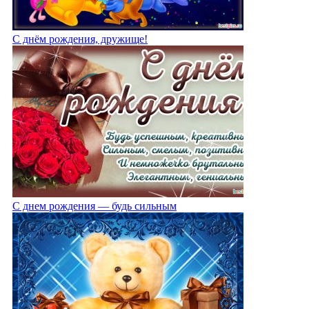
С днём рождения, дружище!
С днем рождения — будь сильным