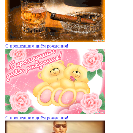
С прошедшим днём рождения!
С прошедшим днём рождения!