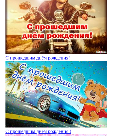
С прошедшим днём рождения!
С прошедшим днём рождения !