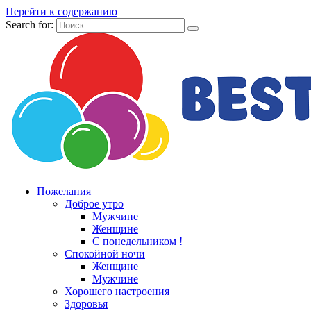
Перейти к содержанию
Search for:
Пожелания
Доброе утро
Мужчине
Женщине
С понедельником !
Спокойной ночи
Женщине
Мужчине
Хорошего настроения
Здоровья