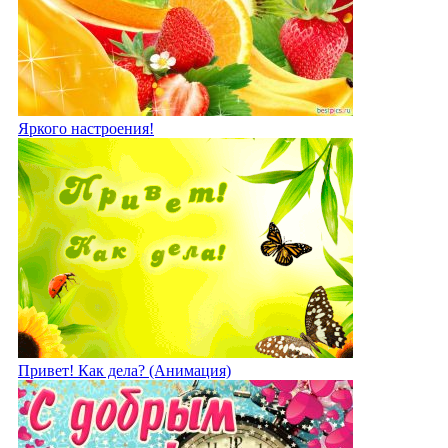
Яркого настроения!
Привет! Как дела? (Анимация)