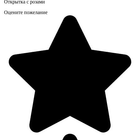
Открытка с розами
Оцените пожелание